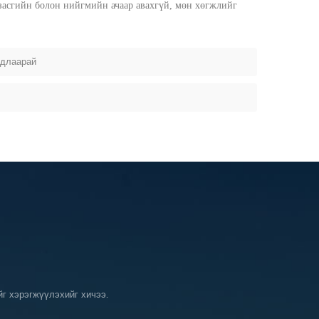
засгийн болон нийгмийн ачаар авахгүй, мөн хөгжлийг
удлаарай
г хэрэгжүүлэхийг хичээ.