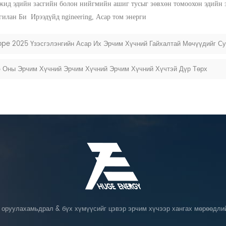
гжид эдийн засгийн болон нийгмийн ашиг тусыг зөвхөн томоохон эдийн 
нгилан
Би
Ирээдүйд ngineering,
Асар том энерги
urope 2025 Үзэсгэлэнгийн Асар Их Эрчим Хүчний Гайхалтай Мөчүүдийг С
5 Оны Эрчим Хүчний Эрчим Хүчний Эрчим Хүчний Хүчтэй Дүр Төрх
у оруулахамьдрал & бүх хүмүүсийг цэвэр эрчим хүчээр хангах мөрөөдлий