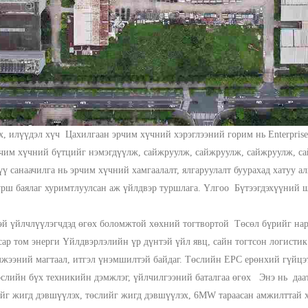
ах, илүүдэл хүч
Цахилгаан эрчим хүчний хэрэглээний горим нь Enterpris
рчим хүчний бүтцийг нэмэгдүүлж, сайжруулж, сайжруулж, сайжруулж, с
үү санаачилга нь эрчим хүчний хамгаалалт, ялгаруулалт буурахад хатуу а
рш баялаг хуримтлуулсан
аж үйлдвэр
туршлага.
Үлгоо
Бүтээгдэхүүний ш
.
тэй үйлчлүүлэгчдэд өгөх боломжтой
хөхний тогтвортой
Төсөл бүрийг нар
сар том энерги
Үйлдвэрлэлийн үр дүнтэй үйл явц, сайн тогтсон логистик 
мжээний магтаал, итгэл үнэмшилтэй байдаг.
Төслийн EPC ерөнхий гүйцэ
өслийн бүх техникийн дэмжлэг, үйлчилгээний баталгаа өгөх
Энэ нь
да
ийг жигд дэвшүүлэх, төслийг жигд дэвшүүлэх,
6MW тараасан амжилттай 