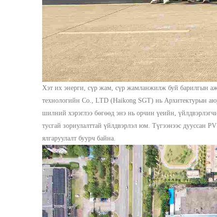
Хэт их энерги, сүр жам, сүр жамланжилж буй барилгын аж
технологийн Co., LTD (Haikong SGT) нь Архитектурын аюул
шилний хэрэглээ бөгөөд энэ нь орчин үеийн, үйлдвэрлэгчи
тусгай зориулалттай үйлдвэрлэл юм.
Түгээнээс дууссан PV
ялгаруулалт буурч байна.