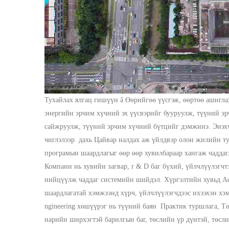
Тухайлах ялгац гишүүн
â Өөрийгөө үүсгэж, өөртөө ашигл
энергийн эрчим хүчний эх үүсвэрийг бууруулж, түүний э
сайжруулж, түүний эрчим хүчний бүтцийг дэмжинэ.
Энэх
чиглэлээр
дахь
Цайвар налдах
аж үйлдвэр
олон жилийн ту
програмын шаардлагыг өөр өөр хувилбараар хангаж чаддаг
Компани нь хувийн загвар, r & D баг бүхий, үйлчлүүлэгч
нийцүүлж чаддаг системийн шийдэл.
Хүргэлтийн хувьд
А
шаардлагатай хэмжээнд хүрч, үйлчлүүлэгчдээс ихээхэн хэ
ngineering хөшүүрэг нь түүний
баян
Практик туршлага, Т
нарийн ширхэгтэй барилгын баг, төслийн үр дүнтэй, төсл