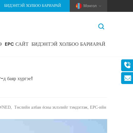
БИДЭНТЭЙ ХОЛБОО БАРИАРАЙ
Монгол
Э
EPC САЙТ
БИДЭНТЭЙ ХОЛБОО БАРИАРАЙ
Нүүр Хуудас
>
Мэдээ
>
Компанийн Мэдээ
(Pole And Wire) Solar Racking
 баяр хүргэе!
OWNED,
Төслийн албан ёсны эхлэлийг тэмдэглэж, EPC-ийн