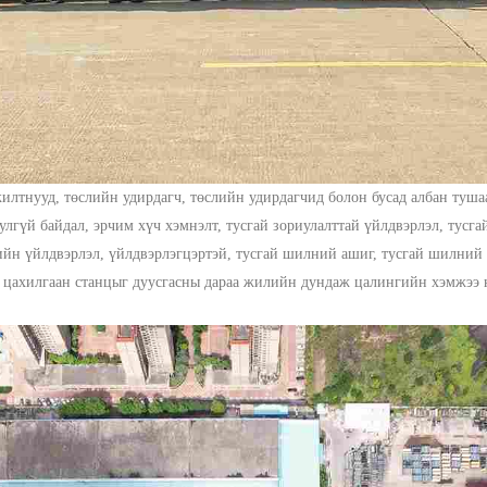
илтнууд, төслийн удирдагч, төслийн удирдагчид болон бусад албан туша
гүй байдал, эрчим хүч хэмнэлт, тусгай зориулалттай үйлдвэрлэл, тусгай
йн үйлдвэрлэл, үйлдвэрлэгцэртэй, тусгай шилний ашиг, тусгай шилний х
 цахилгаан станцыг дуусгасны дараа жилийн дундаж цалингийн хэмжээ н