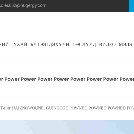
.sales002@hugergy.com
НИЙ ТУХАЙ
БҮТЭЭГДЭХҮҮН
ТӨСЛҮҮД
ВИДЕО
МЭДЭ
Хавтангийн Дээврийн Нарны Бэхэлгээний Бүтэц
Металл Дээврийн Нарны Бэхэлгээний Бүтэц
Хавтгай Цементэн Дээврийн Нарны Бэхэлгээний Бүтэц
Aluminum Agri-PV Racking
Flexible 
Power Power Power Power Power Power Power Power-д
uizong SGT-ийг HAIZNOWOUNE, GUINGOGE POWNED POWNED POWNED P