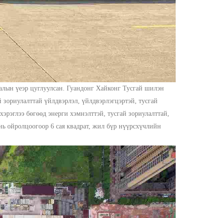
алын үеэр цуглуулсан.
Гуандонг Хайконг Тусгай шилэн
 зориулалттай үйлдвэрлэл, үйлдвэрлэгцэртэй, тусгай
эрэглээ бөгөөд энерги хэмнэлттэй, тусгай зориулалттай,
ь ойролцоогоор 6 сая квадрат, жил бүр нүүрсхүчлийн