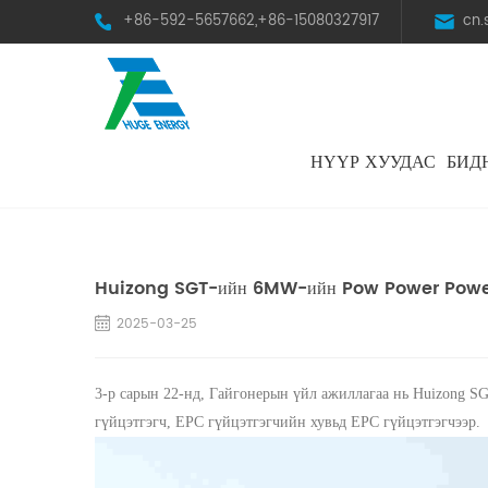
+86-592-5657662,+86-15080327917
cn
НҮҮР ХУУДАС
БИД
HST Horizontal Single-Axis Tracker
Huizong SGT-ийн 6MW-ийн Pow Power Power 
2025-03-25
3-р сарын 22-нд, Гайгонерын үйл ажиллагаа нь H
гүйцэтгэгч, EPC гүйцэтгэгчийн хувьд EPC гүйцэтгэгчээр.