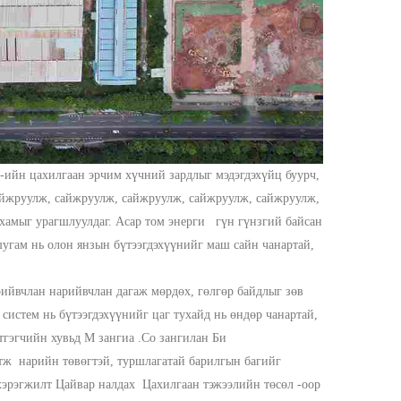
e-ийн цахилгаан эрчим хүчний зардлыг мэдэгдэхүйц буурч,
айжруулж, сайжруулж, сайжруулж, сайжруулж, сайжруулж,
лхамыг урагшлуулдаг.
Асар том энерги
гүн гүнзгий байсан
угам нь олон янзын бүтээгдэхүүнийг маш сайн чанартай,
ийвчлан нарийвчлан дагаж мөрдөх, гөлгөр байдлыг зөв
систем нь бүтээгдэхүүнийг цаг тухайд нь өндөр чанартай,
тгэгчийн хувьд
М
зангиа
.
Со
зангилан
Би
атж
нарийн төвөгтэй, туршлагатай барилгын багийг
хэрэгжилт
Цайвар налдах
Цахилгаан тэжээлийн төсөл
-оор