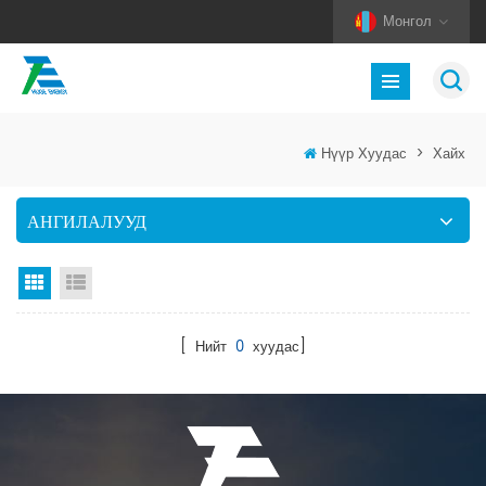
Монгол
Нүүр Хуудас
>
Хайх
АНГИЛАЛУУД
Тор харах
Жагсаалт харах
[ Нийт
0
хуудас]