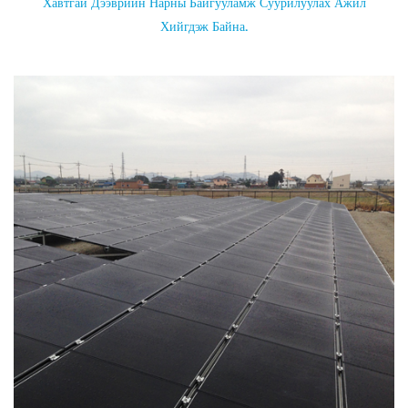
Хавтгай Дээврийн Нарны Байгууламж Суурилуулах Ажил
Хийгдэж Байна.