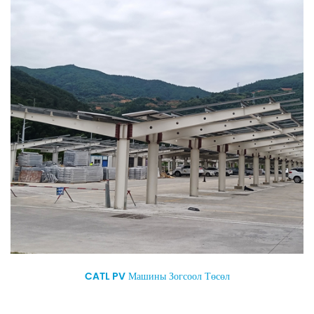
CATL PV Машины Зогсоол Төсөл