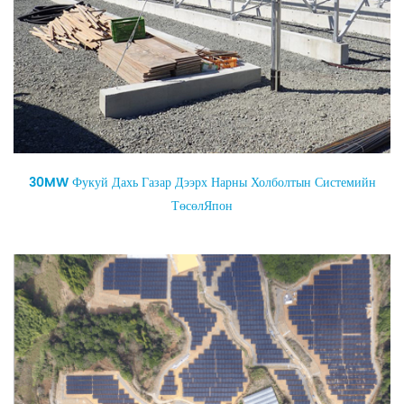
30MW Фукуй Дахь Газар Дээрх Нарны Холболтын Системийн
ТөсөлЯпон