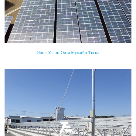
Япон Улсын Оита Мужийн Төсөл