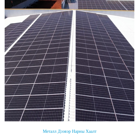
Металл Дээвэр Нарны Хаалт