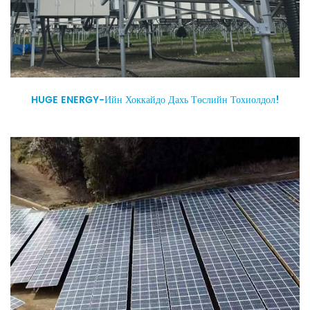
HUGE ENERGY-Ийн Хоккайдо Дахь Төслийн Тохиолдол!