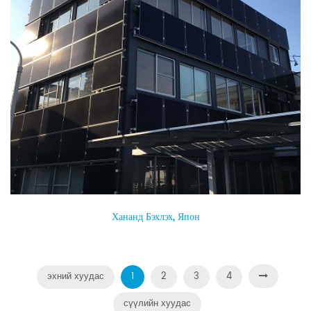
Хананд Бэхлэх, Япон
эхний хуудас
1
2
3
4
сүүлийн хуудас