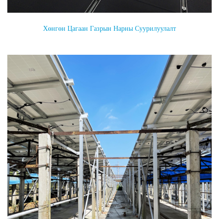
Хөнгөн Цагаан Газрын Нарны Суурилуулалт