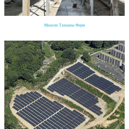
Миаоли Тахианы Ферм