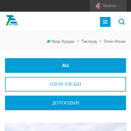
Монгол
Нүүр Хуудас
>
Төслүүд
>
Олон Улсын
ALL
ОЛОН УЛСЫН
ДОТООДЫН