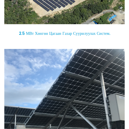
2.5 МВт Хөнгөн Цагаан Газар Суурилуулах Систем.