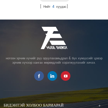
[ Нийт
4
хуудас]
ногоон эрчим хүчийг руу оруулахамьдрал & бүх хүмүүсийг цэвэр
эрчим хүчээр хангах мөрөөдлийг хэрэгжүүлэхийг хичээ.
БИДЭНТЭЙ ХОЛБОО БАРИАРАЙ