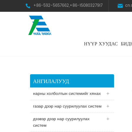
+86-592-5657662,+86-15080327917
cn
НҮҮР ХУУДАС
БИД
HST Horizontal Single-Axis Tracker
АНГИЛАЛУУД
нарны холболтын системийг хянах
газар дээр нар суурилуулах систем
дээвэр дээр нар суурилуулах
систем