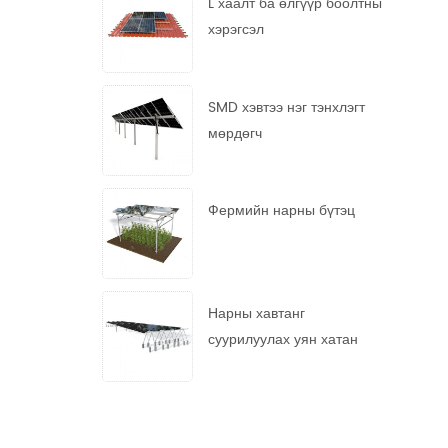
L хаалт ба өлгүүр боолтны
хэрэгсэл
SMD хэвтээ нэг тэнхлэгт
мөрдөгч
Фермийн нарны бүтэц
Нарны хавтанг
суурилуулах уян хатан
систем