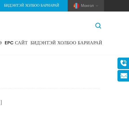
БИДЭНТЭЙ ХОЛБОО БАРИАРАЙ
Монгол
Э
EPC САЙТ
БИДЭНТЭЙ ХОЛБОО БАРИАРАЙ
Нүүр Хуудас
>
Хайх
(Pole And Wire) Solar Racking
]