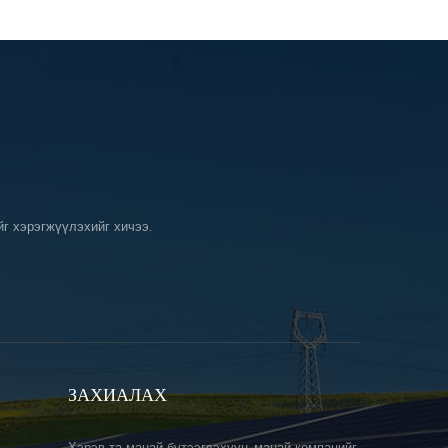
г хэрэгжүүлэхийг хичээ.
ЗАХИАЛАХ