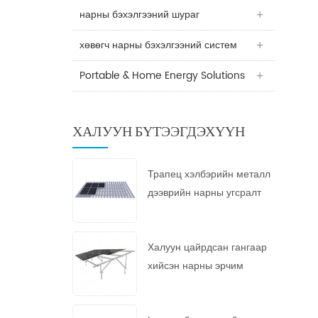
нарны бэхэлгээний шураг
хөвөгч нарны бэхэлгээний систем
Portable & Home Energy Solutions
ХАЛУУН БҮТЭЭГДЭХҮҮН
Трапец хэлбэрийн металл
дээврийн нарны угсралт
Халуун цайрдсан гангаар
хийсэн нарны эрчим
хүчийг суурилуулах систем