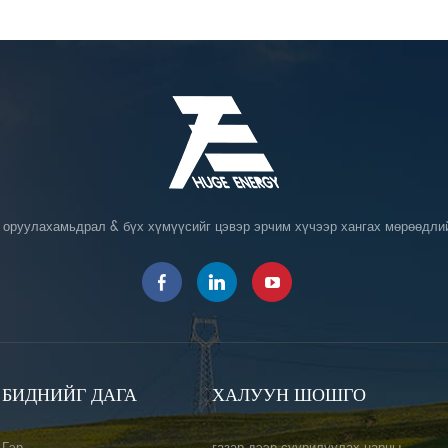
у оруулахамьдрал & бүх хүмүүсийг цэвэр эрчим хүчээр хангах мөрөөдлий
БИДНИЙГ ДАГА
ХАЛУУН ШОШГО