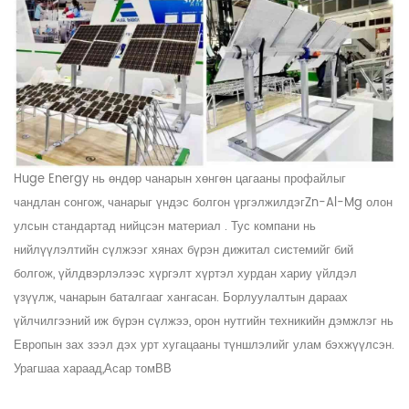
Huge Energy нь өндөр чанарын хөнгөн цагааны профайлыг
чандлан сонгож, чанарыг үндэс болгон үргэлжилдэг
Zn-Al-Mg
олон
улсын стандартад нийцсэн материал . Тус компани нь
нийлүүлэлтийн сүлжээг хянах бүрэн дижитал системийг бий
болгож, үйлдвэрлэлээс хүргэлт хүртэл хурдан хариу үйлдэл
үзүүлж, чанарын баталгааг хангасан. Борлуулалтын дараах
үйлчилгээний иж бүрэн сүлжээ, орон нутгийн техникийн дэмжлэг нь
Европын зах зээл дэх урт хугацааны түншлэлийг улам бэхжүүлсэн.
Урагшаа хараад,
Асар том
В
В