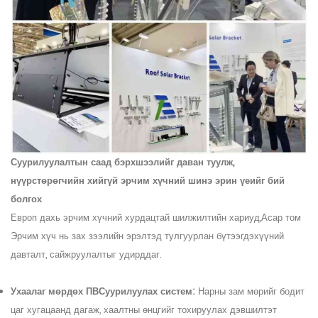
Суурилуулалтын саад бэрхшээлийг даван туулж,
нүүрстөрөгчийн хийгүй эрчим хүчний шинэ эрин үеийг бий
болгох
Европ дахь эрчим хүчний хурдацтай шилжилтийн хариуд,
Асар том
Эрчим хүч нь зах зээлийн эрэлтэд тулгуурлан бүтээгдэхүүний
давталт, сайжруулалтыг удирддаг.
Ухаалаг мөрдөх П
В
Суурилуулах систем:
Нарны зам мөрийг бодит
цаг хугацаанд дагаж, хаалтны өнцгийг тохируулах дэвшилтэт