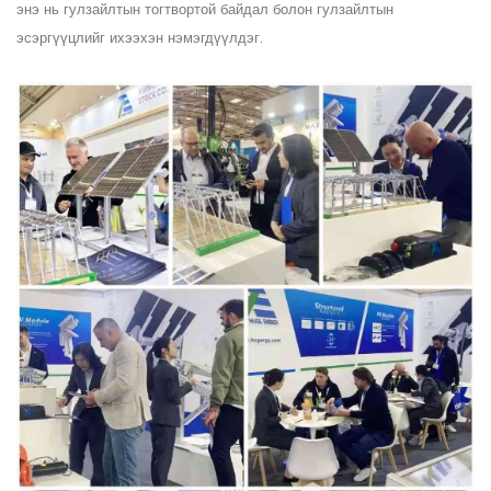
энэ нь гулзайлтын тогтвортой байдал болон гулзайлтын
эсэргүүцлийг ихээхэн нэмэгдүүлдэг.