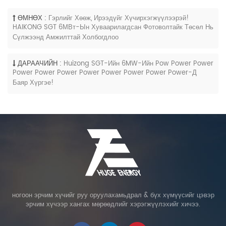
ӨМНӨХ :
Гэрлийг Хөөж, Ирээдүйг Хүчирхэгжүүлээрэй!
HAIKONG SGT 6МВт-Ын Хуваарилагдсан Фотоволтайк Төсөл Нь
Сүлжээнд Амжилттай Холбогдлоо
ДАРААЧИЙН :
Huizong SGT-Ийн 6MW-Ийн Pow Power Power
Power Power Power Power Power Power Power Power-Д
Баяр Хүргэе!
ногоон эрчим хүчийг руу оруулахамьдрал & бүх хүмүүсийг цэвэр
эрчим хүчээр хангах мөрөөдлийг хэрэгжүүлэхийг хичээ.