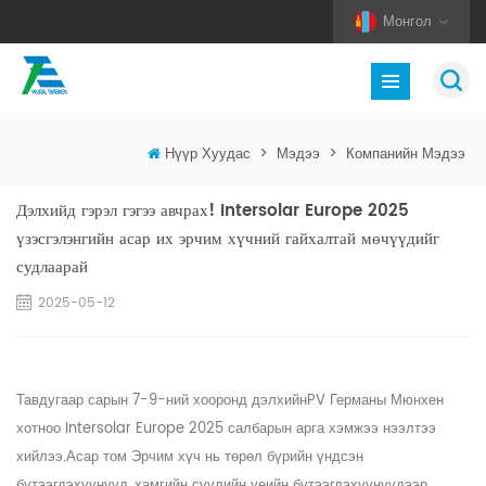
Монгол
Нүүр Хуудас
>
Мэдээ
>
Компанийн Мэдээ
Дэлхийд гэрэл гэгээ авчрах! Intersolar Europe 2025
үзэсгэлэнгийн асар их эрчим хүчний гайхалтай мөчүүдийг
судлаарай
2025-05-12
Тавдугаар сарын 7-9-ний хооронд дэлхийн
PV
Германы Мюнхен
хотноо Intersolar Europe 2025 салбарын арга хэмжээ нээлтээ
хийлээ.
Асар том
Эрчим хүч нь төрөл бүрийн үндсэн
бүтээгдэхүүнүүд, хамгийн сүүлийн үеийн бүтээгдэхүүнүүдээр