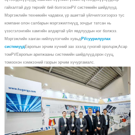
гайхалтай дүр төрхийг бий болгосон
PV
системийн шийдлүүд.
Мэргэжлийн техникийн чадавхи, үр ашигтай үйлчилгээгээрээ тус
компани олон салбарын мэргэжилтнүүд, зочдыг татсан нь
үзэсгэлэнгийн хамгийн алдартай үйл явдлуудын нэг болжээ.
Мэргэжлийн ханган нийлүүлэгчийн хувьд
PV
суурилуулах
системүүд
Европын эрчим хүчний зах зээлд гүнзгий оролцож,
Асар
том
PV
Европын арилжааны системийн шийдлүүд
,
орон сууц,
томоохон хэмжээний газрын эрчим хүч
ургамал
с.