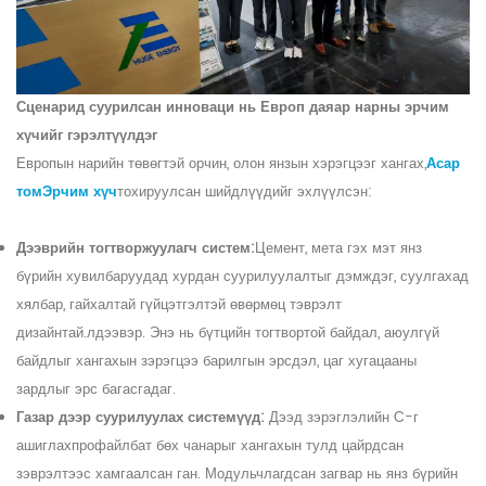
Сценарид суурилсан инноваци нь Европ даяар нарны эрчим
хүчийг гэрэлтүүлдэг
Европын нарийн төвөгтэй орчин, олон янзын хэрэгцээг хангах,
Асар
том
Эрчим хүч
тохируулсан шийдлүүдийг эхлүүлсэн:
Дээврийн тогтворжуулагч систем:
Цемент, мета гэх мэт янз
бүрийн хувилбаруудад хурдан суурилуулалтыг дэмждэг, суулгахад
хялбар, гайхалтай гүйцэтгэлтэй өвөрмөц тэврэлт
дизайнтай.
л
дээвэр. Энэ нь бүтцийн тогтвортой байдал, аюулгүй
байдлыг хангахын зэрэгцээ барилгын эрсдэл, цаг хугацааны
зардлыг эрс багасгадаг.
Газар дээр суурилуулах системүүд:
Дээд зэрэглэлийн C-г
ашиглах
профайл
бат бөх чанарыг хангахын тулд цайрдсан
зэврэлтээс хамгаалсан ган. Модульчлагдсан загвар нь янз бүрийн