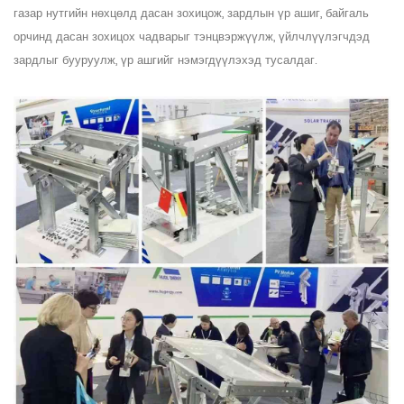
газар нутгийн нөхцөлд дасан зохицож, зардлын үр ашиг, байгаль
орчинд дасан зохицох чадварыг тэнцвэржүүлж, үйлчлүүлэгчдэд
зардлыг бууруулж, үр ашгийг нэмэгдүүлэхэд тусалдаг.