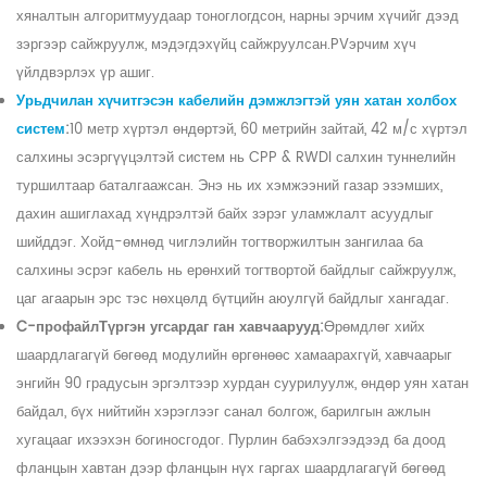
хяналтын алгоритмуудаар тоноглогдсон, нарны эрчим хүчийг дээд
зэргээр сайжруулж, мэдэгдэхүйц сайжруулсан.
PV
эрчим хүч
үйлдвэрлэх үр ашиг.
Урьдчилан хүчитгэсэн кабелийн дэмжлэгтэй уян хатан холбох
систем
:
10 метр хүртэл өндөртэй, 60 метрийн зайтай, 42 м/с хүртэл
салхины эсэргүүцэлтэй систем нь CPP & RWDI салхин туннелийн
туршилтаар баталгаажсан. Энэ нь их хэмжээний газар эзэмших,
дахин ашиглахад хүндрэлтэй байх зэрэг уламжлалт асуудлыг
шийддэг. Хойд-өмнөд чиглэлийн тогтворжилтын зангилаа ба
салхины эсрэг кабель нь ерөнхий тогтвортой байдлыг сайжруулж,
цаг агаарын эрс тэс нөхцөлд бүтцийн аюулгүй байдлыг хангадаг.
C-
профайл
Түргэн угсардаг ган хавчаарууд:
Өрөмдлөг хийх
шаардлагагүй бөгөөд модулийн өргөнөөс хамаарахгүй
,
хавчаарыг
энгийн 90 градусын эргэлтээр хурдан суурилуулж, өндөр уян хатан
байдал, бүх нийтийн хэрэглээг санал болгож, барилгын ажлын
хугацааг ихээхэн богиносгодог. Пурлин ба
бэхэлгээ
дээд ба доод
фланцын хавтан дээр фланцын нүх гаргах шаардлагагүй бөгөөд