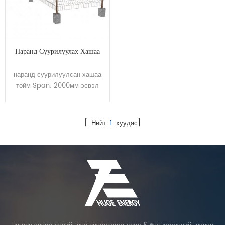
Наранд Суурилуулах Хашаа
наранд суурилуулсан хашаа
тойм Span: 2000мм эсвэл
өөрчилсөн Өндөр: 500-
2000мм торон зай: 70x150mm
эсвэл 100x100mm гадаргуу
[ Нийт
1
хуудас]
эмчилгээ: Халуун усанд
дүрэх цайрдсан / дүрсэн
бүрэх Өнгө: Мөнгө / Ногоон /
Цагаан / Хүрэн эсвэл
өөрчилсөн параметр төсөл
яагаад асар их эрчим хүч
найдвартай байдал асар том
эрчим хүч бол найдвартай
бүтээгдэхүүнийг