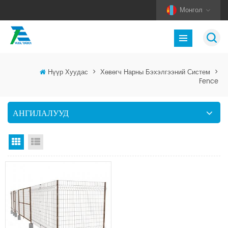
Монгол
Нүүр Хуудас
>
Хөвөгч Нарны Бэхэлгээний Систем
>
Fence
АНГИЛАЛУУД
Тор харах
Жагсаалт харах