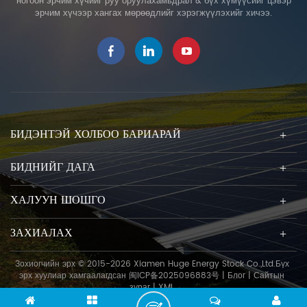
ногоон эрчим хүчийг руу оруулахамьдрал & бүх хүмүүсийг цэвэр
үйлчлүүлэгчдэд хүргэх нарны
эрчим хүчээр хангах мөрөөдлийг хэрэгжүүлэхийг хичээ.
эрчим хүчийг суурилуулах
амжилттай шийдэлд
мэргэшсэн үйлдвэрлэгч юм
Бид дагуу дизайн,
үйлдвэрлэлийг тууштай
дэмжих олон улсын стандарт
. Бид манай бүтээгдэхүүний
найдвартай байдлыг
БИДЭНТЭЙ ХОЛБОО БАРИАРАЙ
баталгаажуулж болно. хүчтэй
цас, шуурга, давс их
БИДНИЙГ ДАГА
хэмжээгээр гэмтсэн газар гэх
мэт суурилуулах онцгой
ХАЛУУН ШОШГО
нөхцөлд ч асар их Эрчим
хүчний бүтээгдэхүүн байж
ЗАХИАЛАХ
болно 25 жилийн турш
ашигласан . чанарын шалгалт
Хамт автоматжуулалтын
Зохиогчийн эрх © 2015-2026 Xiamen Huge Energy Stock Co.,Ltd.Бүх
эрх хуулиар хамгаалагдсан
闽ICP备2025096883号
|
Блог
|
Сайтын
үйлдвэрлэлийн шугам, та
зураг
|
XML
бүтээгдэхүүний материал,