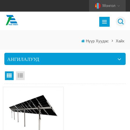
Монгол
Нүүр Хуудас
>
Хайх
АНГИЛАЛУУД
Тор харах
Жагсаалт харах