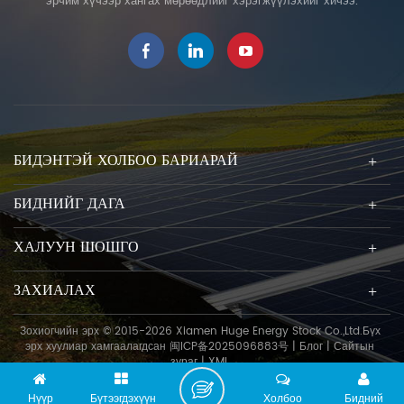
эрчим хүчээр хангах мөрөөдлийг хэрэгжүүлэхийг хичээ.
БИДЭНТЭЙ ХОЛБОО БАРИАРАЙ
БИДНИЙГ ДАГА
ХАЛУУН ШОШГО
ЗАХИАЛАХ
Зохиогчийн эрх © 2015-2026 Xiamen Huge Energy Stock Co.,Ltd.Бүх
эрх хуулиар хамгаалагдсан
闽ICP备2025096883号
|
Блог
|
Сайтын
зураг
|
XML
Нүүр
Бүтээгдэхүүн
Холбоо
Бидний