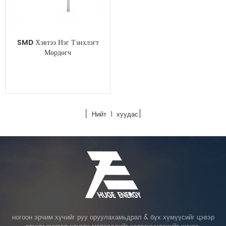
SMD Хэвтээ Нэг Тэнхлэгт
Мөрдөгч
[ Нийт
1
хуудас]
ногоон эрчим хүчийг руу оруулахамьдрал & бүх хүмүүсийг цэвэр