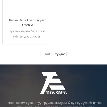
Нарны Зайн Суурилуулах
Систем
туйлын нарны бэхэлгээг
туйлын дээд хэсэгт
суурилуулсан болно.
[ Нийт
1
хуудас]
ногоон эрчим хүчийг руу оруулахамьдрал & бүх хүмүүсийг цэвэр