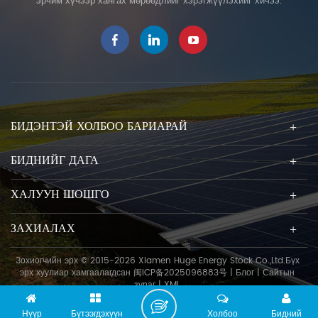
эрчим хүчээр хангах мөрөөдлийг хэрэгжүүлэхийг хичээ.
БИДЭНТЭЙ ХОЛБОО БАРИАРАЙ
БИДНИЙГ ДАГА
ХАЛУУН ШОШГО
ЗАХИАЛАХ
Зохиогчийн эрх © 2015-2026 Xiamen Huge Energy Stock Co.,Ltd.Бүх
эрх хуулиар хамгаалагдсан
闽ICP备2025096883号
|
Блог
|
Сайтын
зураг
|
XML
Нүүр
Бүтээгдэхүүн
Холбоо
Бидний