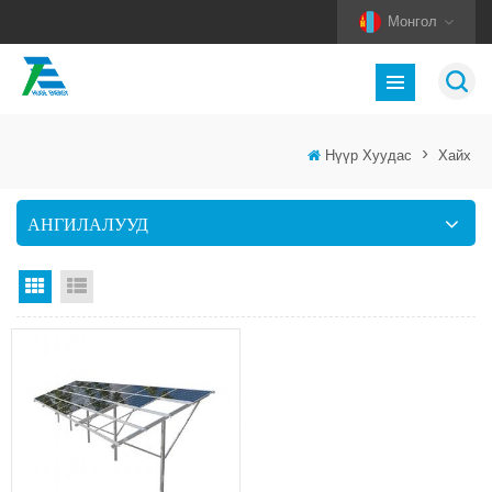
Монгол
Нүүр Хуудас
>
Хайх
АНГИЛАЛУУД
Тор харах
Жагсаалт харах