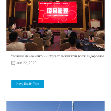
төслийн менежментийн сургалт амжилттай болж өндөрлөлөө
Jun 22, 2020
Илүү Ихийг Үзэх