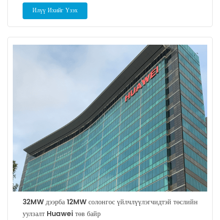
энэхүү өөрчлөлтийн хамгийн хүчирхэг хэрэгсэл юм үйл явц. олон
Илүү Ихийг Үзэх
түвшний дамжуулан, олон өнцөгт ба олон хэлбэрийн системийн
сургалтын шийдлүүд, бид аж ахуйн нэгжийн үр ашиг, үр ашгийг
дээшлүүлж, багийн сайжруулахчадвар ба эрч хүч. аж ахуйн
нэгжийн барилгын сургалтын систем, аж ахуйн нэгжийн
менежментийг хамтран байгуулах платформ. ярих дарга
бизнесийн сургуулийн деканд олгов бизнесийн сургуулийн
зөвлөхүүдээр шагналаа шагнал
32MW дээрба 12MW солонгос үйлчлүүлэгчидтэй төслийн
уулзалт Huawei төв байр