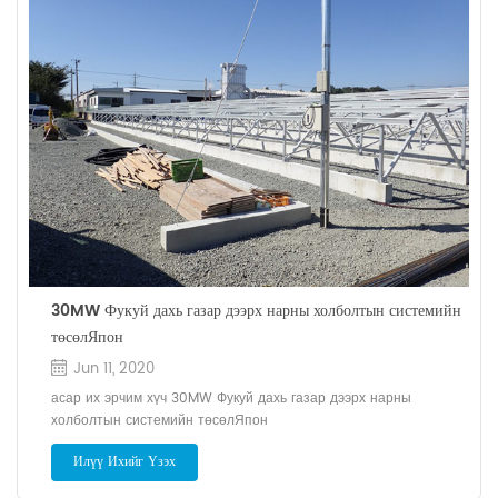
30MW Фукуй дахь газар дээрх нарны холболтын системийн
төсөлЯпон
Jun 11, 2020
асар их эрчим хүч 30MW Фукуй дахь газар дээрх нарны
холболтын системийн төсөлЯпон
Илүү Ихийг Үзэх