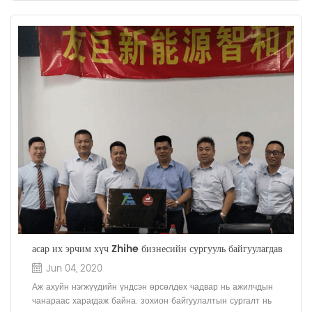
асар их эрчим хүч Zhihe бизнесийн сургууль байгуулагдав
Jun 04, 2020
Аж ахуйн нэгжүүдийн үндсэн өрсөлдөх чадвар нь ажилчдын
чанараас харагдаж байна. зохион байгуулалтын сургалт нь