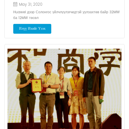
May 31, 2020
Huawei дээр Солонгос үйлчлүүлэгчидтэй уулзахтөв байр 32MW
ба 12MW төсөл
Илүү Ихийг Үзэх