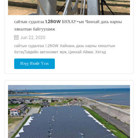
сайтын судалгаа 1.28GW БНХАУ-ын Чинхай дахь нарны
хяналтын байгууламж
Jun 22, 2020
сайтын судалгаа 1.28GW Хайнань дахь нарны хяналтын
бүтэцТүвдийн автономит муж, Цинхай Аймаг, Хятад
Илүү Ихийг Үзэх