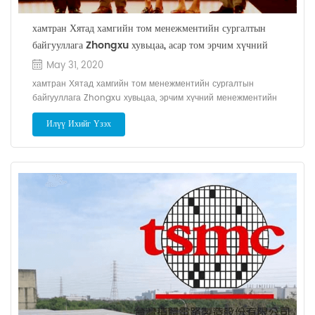
хамтран Хятад хамгийн том менежментийн сургалтын
байгууллага Zhongxu хувьцаа, асар том эрчим хүчний
менежментийн сургалтын институт байгуулна
May 31, 2020
хамтран Хятад хамгийн том менежментийн сургалтын
байгууллага Zhongxu хувьцаа, эрчим хүчний менежментийн
сургалтын институт байгуулна дэлхийн -тай холбогдохын тулд
Илүү Ихийг Үзэх
дээд удирдлагын сурлагын амжилт, асар их эрчим хүчтасралтгүй
сайжруулж Группын бүтээгдэхүүний судалгаа, хөгжлийн
чадавхийг бүрдүүлж, иж бүрэн, цогц ба дээд зэрэглэлийн
менежментийн мэдлэг систем. еирээдүйн тухай: дэлхийн
болохын тулд чадах бүхнээ хий хамгийн том нийлүүлэгч фото
цахилгаан систем . Бид хэрэглэгчиддээ бүрэн шийдлээр хангах.
(A-L-I-C-E) байнга өөрчлөгдөж байдаг нийгэмд бидний байнга
өөрчлөгдөж байдаг үнэт зүйлд дараахь таван хэсэг багтана.
Хариуцлага: ажилчид тэдний хариуцлага хүлээнэ шийдвэр ба
үйл ажиллагаа. Эрх чөлөө: сайхан уур амьсгалыг бүрдүүлж,
ажилчдаа өөрсдийн шоугаа үзүүлэхийг уриална авьяас чадвар.
Зөв: Бид ажилчдын зан байдлыг зохицуулах -с бизнес ёс зүй.
Бүтээлч: хэрэв тэд бол бүтэлгүйтэх орчинг бүрдүүлж ажилчдыг
шинэ зүйл бүтээхийг урамшуулах байна бүтээлч. д халдвар авах