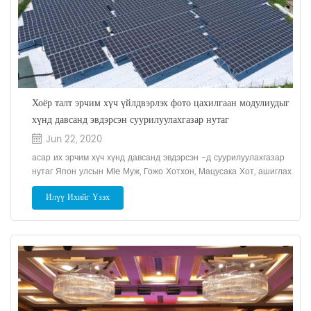
Хоёр талт эрчим хүч үйлдвэрлэх фото цахилгаан модулиудыг
хүнд давсанд эвдэрсэн суурилуулахгазар нутаг
Jun 22, 2020
асар их эрчим хүч хүнд давсанд эвдэрсэн -д суурилуулахгазар
нутаг Япон улсын Mie Муж, Гожо Хотхон, Мацусака Хот, ашиглах
хоёр талт цахилгаан үйлдвэрлэх фото цахилгаан модулиуд
Илүү Ихийг Үзэх
Газраас 2 метр өндөр