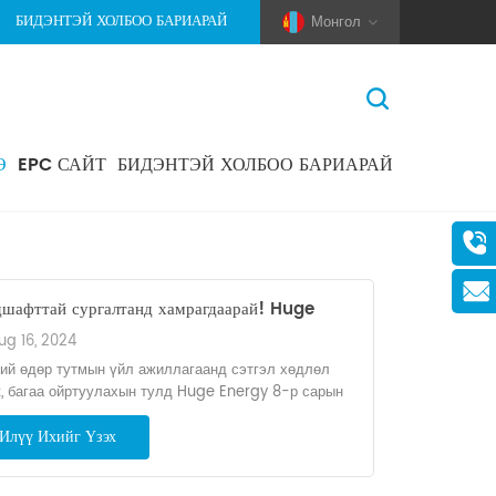
БИДЭНТЭЙ ХОЛБОО БАРИАРАЙ
Монгол
Э
EPC САЙТ
БИДЭНТЭЙ ХОЛБОО БАРИАРАЙ
Нүүр Хуудас
>
Мэдээ
(Pole And Wire) Solar Racking
шафттай сургалтанд хамрагдаарай! Huge
rgy-ийн 2024 оны Зуны Багийн Барилга
ug 16, 2024
лт ихтэй дууслаа!
ий өдөр тутмын үйл ажиллагаанд сэтгэл хөдлөл
, багаа ойртуулахын тулд Huge Energy 8-р сарын
аас 11-ний хооронд мартагдашгүй баг бүрдүүлэх
Илүү Ихийг Үзэх
лтаа зохион байгууллаа. "Хан, Тан гүрний эртний хот",
 гүрний алдарт хот" гэгддэг түүхээр баялаг Тайнинг
д ажилчид болон тэдний гэр бүлийнхэн хамтдаа