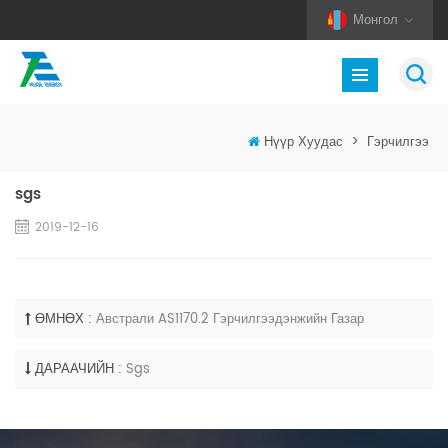
Монгол
Нүүр Хуудас
>
Гэрчилгээ
sgs
2019-12-16
ӨМНӨХ :
Австрали AS1170.2 Гэрчилгээдэнжийн Газар
ДАРААЧИЙН :
Sgs