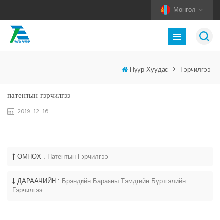
Монгол
Нүүр Хуудас
>
Гэрчилгээ
патентын гэрчилгээ
2019-12-16
ӨМНӨХ :
Патентын Гэрчилгээ
ДАРААЧИЙН :
Брэндийн Барааны Тэмдгийн Бүртгэлийн
Гэрчилгээ