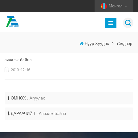
Монгол
Нүүр Хуудас
>
Үйлдвэр
ачаалж байна
2019-12-16
ӨМНӨХ :
Агуулах
ДАРААЧИЙН :
Ачаалж Байна