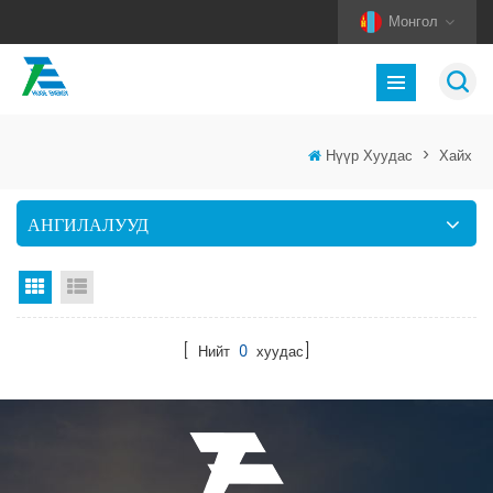
Монгол
Нүүр Хуудас
>
Хайх
АНГИЛАЛУУД
Тор харах
Жагсаалт харах
[ Нийт
0
хуудас]