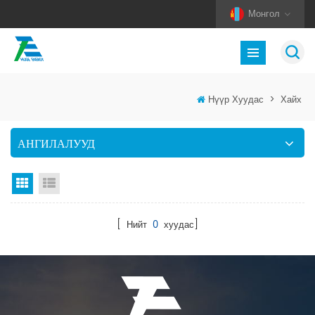
Монгол
Нүүр Хуудас
>
Хайх
АНГИЛАЛУУД
Тор харах
Жагсаалт харах
[ Нийт
0
хуудас]